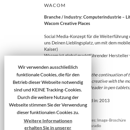
WACOM
Branche / Industry: Computerindustrie – Li
Wacom Creative Places
Social Media-Konzept für die Weiterführung 
uns Deinen Lieblingsplatz, um mit dem mobile
Kaiser)
Wacom ist global marktführender Hersteller v
Schnittstellenlösungen.
Wir verwenden ausschließlich
funktionale Cookies, die für den
Social media concept for the continuation of
your favorite place to be creative with the 
Betrieb dieser Webseite notwendig
Wacom is global market leader in pen tablets,
sind und KEINE Tracking-Cookies.
Durch die weitere Nutzung der
Veröffentlicht / Published in: 2013
Webseite stimmen Sie der Verwendung
dieser funktionalen Cookies zu.
B
Integrated Project Services: Image-Broschüre
Weitere Informationen
e
Orthomol: Unternehmensradio
erhalten Sie in unserer