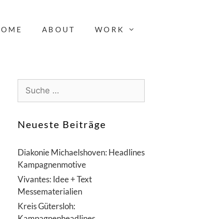
HOME
ABOUT
WORK
S
u
c
h
Neueste Beiträge
e
n
Diakonie Michaelshoven: Headlines
a
Kampagnenmotive
c
Vivantes: Idee + Text
h
Messematerialien
:
Kreis Gütersloh:
Kampagnenheadlines