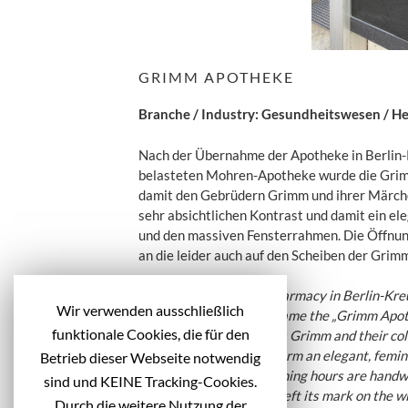
GRIMM APOTHEKE
Branche / Industry: Gesundheitswesen / He
Nach der Übernahme der Apotheke in Berlin-
belasteten Mohren-Apotheke wurde die Grim
damit den Gebrüdern Grimm und ihrer Märch
sehr absichtlichen Kontrast und damit ein e
und den massiven Fensterrahmen. Die Öffnung
an die leider auch auf den Scheiben der Grim
After taking over the pharmacy in Berlin-Kre
Wir verwenden ausschließlich
„Mohren-Apotheke“ became the „Grimm Apothe
funktionale Cookies, die für den
referencing the Brothers Grimm and their coll
deliberately chosen to form an elegant, femi
Betrieb dieser Webseite notwendig
window frames. The opening hours are handwrit
sind und KEINE Tracking-Cookies.
has, unfortunately, also left its mark on the
Durch die weitere Nutzung der