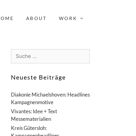
HOME
ABOUT
WORK
S
u
c
h
Neueste Beiträge
e
n
Diakonie Michaelshoven: Headlines
a
Kampagnenmotive
c
Vivantes: Idee + Text
h
Messematerialien
:
Kreis Gütersloh:
Kampagnenheadlines