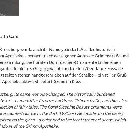
alth Care
Kreuzberg wurde auch ihr Name geändert. Aus der historisch
m Apotheke – benannt nach der eigenen Adresse: Grimmstraße und
ensammlung. Die floralen Dornröschen-Ornamente bilden einen
legantes feminines Gegengewicht zur dunklen 70er-Jahre-Fassade
szeiten stehen handgeschrieben auf der Scheibe – ein stiller Gruß
m Apotheke aktive Streetart-Szene im Kiez.
uzberg, its name was also changed. The historically burdened
ke“ – named after its street address, Grimmstraße, and thus also
ection of fairy tales. The floral Sleeping Beauty ornaments were
nine counterbalance to the dark 1970s-style facade and the heavy
ten on the glass – a quiet nod to the local street art scene, which
 windows of the Grimm Apotheke.