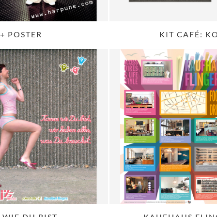
 + POSTER
KIT CAFÉ: K
 WIE DU BIST
KAUFHAUS FLIN