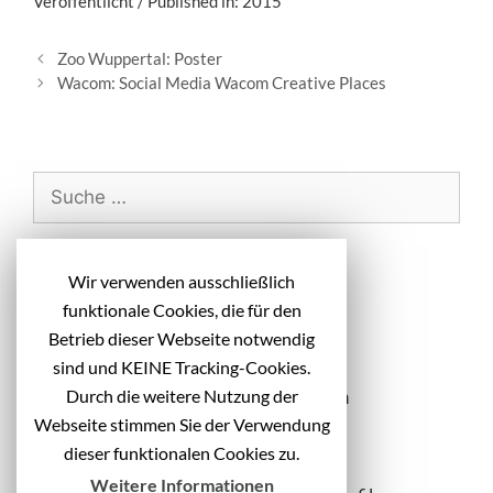
Veröffentlicht / Published in: 2015
B
Zoo Wuppertal: Poster
e
Wacom: Social Media Wacom Creative Places
i
t
r
a
S
g
u
s
c
-
h
Neueste Beiträge
N
Wir verwenden ausschließlich
e
a
funktionale Cookies, die für den
n
v
Diakonie Michaelshoven: Headlines
Betrieb dieser Webseite notwendig
i
a
Kampagnenmotive
sind und KEINE Tracking-Cookies.
g
c
Durch die weitere Nutzung der
Vivantes: Idee + Text Messematerialien
a
h
t
Webseite stimmen Sie der Verwendung
Kreis Gütersloh: Kampagnenheadlines
:
i
dieser funktionalen Cookies zu.
itec systems AG: Text Website
o
Weitere Informationen