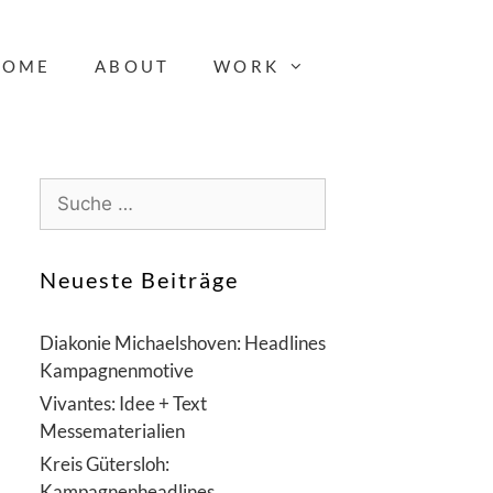
HOME
ABOUT
WORK
S
u
c
h
Neueste Beiträge
e
n
Diakonie Michaelshoven: Headlines
a
Kampagnenmotive
c
Vivantes: Idee + Text
h
Messematerialien
:
Kreis Gütersloh:
Kampagnenheadlines