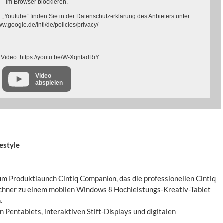
im Browser blockieren.
„Youtube“ finden Sie in der Datenschutzerklärung des Anbieters unter:
ww.google.de/intl/de/policies/privacy/
 Video: https://youtu.be/W-XqntadRiY
Video
abspielen
estyle
 Produktlaunch Cintiq Companion, das die professionellen Cintiq
chner zu einem mobilen Windows 8 Hochleistungs-Kreativ-Tablet
.
Pentablets, interaktiven Stift-Displays und digitalen