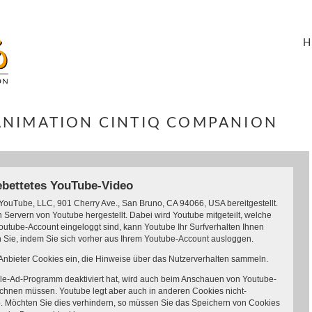
NIMATION CINTIQ COMPANION
ebettetes YouTube-Video
YouTube, LLC, 901 Cherry Ave., San Bruno, CA 94066, USA bereitgestellt.
Servern von Youtube hergestellt. Dabei wird Youtube mitgeteilt, welche
outube-Account eingeloggt sind, kann Youtube Ihr Surfverhalten Ihnen
n Sie, indem Sie sich vorher aus Ihrem Youtube-Account ausloggen.
r Anbieter Cookies ein, die Hinweise über das Nutzerverhalten sammeln.
le-Ad-Programm deaktiviert hat, wird auch beim Anschauen von Youtube-
chnen müssen. Youtube legt aber auch in anderen Cookies nicht-
 Möchten Sie dies verhindern, so müssen Sie das Speichern von Cookies