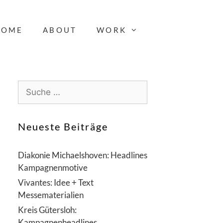
HOME
ABOUT
WORK
S
u
c
h
Neueste Beiträge
e
n
Diakonie Michaelshoven: Headlines
a
Kampagnenmotive
c
Vivantes: Idee + Text
h
Messematerialien
:
Kreis Gütersloh:
Kampagnenheadlines