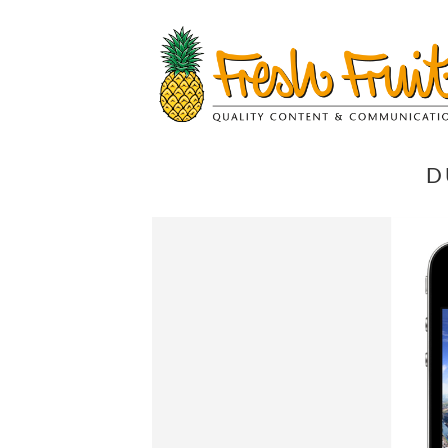
Springe
zum
Inhalt
D