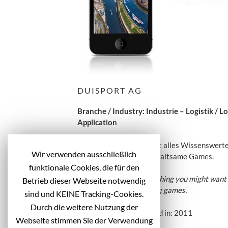
DUISPORT AG
Branche / Industry: Industrie – Logistik / Lo
Application
Die Duisport-App enthält alles Wissenswerte
Wir verwenden ausschließlich
Live Webcam und unterhaltsame Games.
funktionale Cookies, die für den
This app contains everything you might want 
Betrieb dieser Webseite notwendig
webcam and entertaining games.
sind und KEINE Tracking-Cookies.
Durch die weitere Nutzung der
Veröffentlicht / Published in: 2011
Webseite stimmen Sie der Verwendung