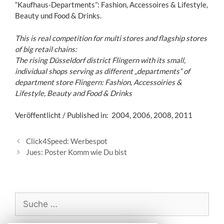
“Kaufhaus-Departments”: Fashion, Accessoires & Lifestyle,
Beauty und Food & Drinks.
This is real competition for multi stores and flagship stores
of big retail chains:
The rising Düsseldorf district Flingern with its small,
individual shops serving as different „departments“ of
department store Flingern: Fashion, Accessoiries &
Lifestyle, Beauty and Food & Drinks
Veröffentlicht / Published in: 2004, 2006, 2008, 2011
B
Click4Speed: Werbespot
e
Jues: Poster Komm wie Du bist
i
t
r
a
S
g
u
s
c