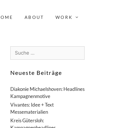
HOME
ABOUT
WORK
S
u
c
h
Neueste Beiträge
e
n
Diakonie Michaelshoven: Headlines
a
Kampagnenmotive
c
Vivantes: Idee + Text
h
Messematerialien
:
Kreis Gütersloh:
Kampagnenheadlines