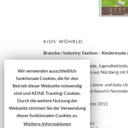
KIDS’ WÖHRLD
Branche / Industry: Fashion – Kindermode /
Online-Shop für Kindermode, Jugendbekleid
Wir verwenden ausschließlich
WÖHRL ist ein Modehaus aus Nürnberg mit Fil
funktionale Cookies, die für den
Online shop for children’s, teens’ and baby cl
Betrieb dieser Webseite notwendig
WÖHRL is a fashion house based in Nurember
sind und KEINE Tracking-Cookies.
Durch die weitere Nutzung der
Veröffentlicht / Published in: 2011
Webseite stimmen Sie der Verwendung
dieser funktionalen Cookies zu.
B
F95: Podcast Radio Fortuna
Weitere Informationen