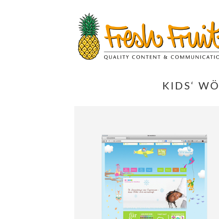
Springe
zum
Inhalt
KIDS‘ W