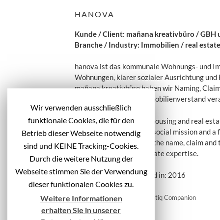
HANOVA
Kunde / Client: mañana kreativbüro / GBH
Branche / Industry: Immobilien / real estat
hanova ist das kommunale Wohnungs- und Im
Wohnungen, klarer sozialer Ausrichtung und
mañana kreativbüro haben wir Naming, Claim 
und professionellem Immobilienverstand ver
Wir verwenden ausschließlich
funktionale Cookies, die für den
hanova is the municipal housing and real est
apartments with a clear social mission and a
Betrieb dieser Webseite notwendig
kreativbüro, we created the name, claim and t
sind und KEINE Tracking-Cookies.
and professional real estate expertise.
Durch die weitere Nutzung der
Webseite stimmen Sie der Verwendung
Veröffentlicht / Published in: 2016
dieser funktionalen Cookies zu.
B
Wacom: Image Video Cintiq Companion
Weitere Informationen
e
Harpune: Flyer + Poster
erhalten Sie in unserer
i