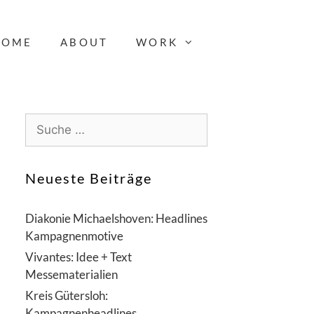
HOME
ABOUT
WORK
S
u
c
h
Neueste Beiträge
e
n
Diakonie Michaelshoven: Headlines
a
Kampagnenmotive
c
Vivantes: Idee + Text
h
Messematerialien
:
Kreis Gütersloh:
Kampagnenheadlines