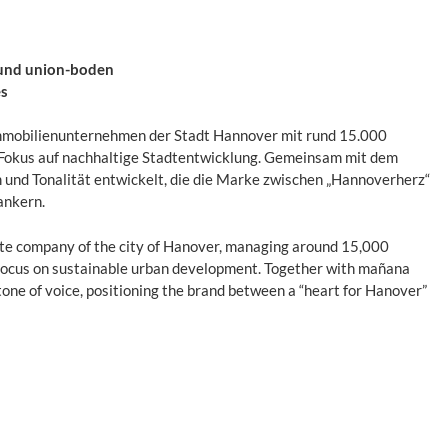
 und union-boden
es
mobilienunternehmen der Stadt Hannover mit rund 15.000
 Fokus auf nachhaltige Stadtentwicklung. Gemeinsam mit dem
und Tonalität entwickelt, die die Marke zwischen „Hannoverherz“
ankern.
ate company of the city of Hanover, managing around 15,000
 focus on sustainable urban development. Together with mañana
one of voice, positioning the brand between a “heart for Hanover”