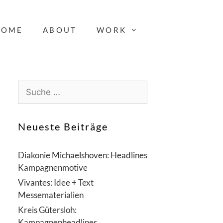
HOME
ABOUT
WORK
S
u
c
h
Neueste Beiträge
e
n
Diakonie Michaelshoven: Headlines
a
Kampagnenmotive
c
Vivantes: Idee + Text
h
Messematerialien
:
Kreis Gütersloh:
Kampagnenheadlines