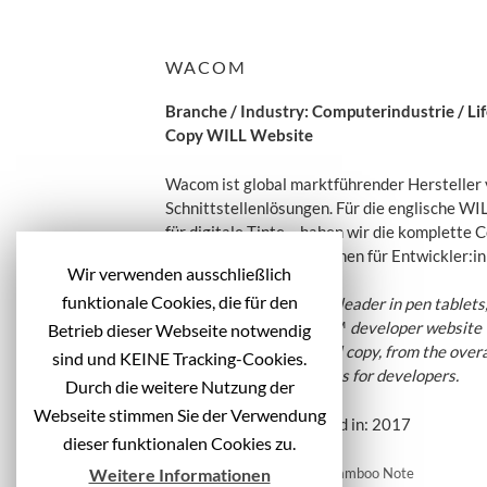
WACOM
Branche / Industry: Computerindustrie / Lif
Copy WILL Website
Wacom ist global marktführender Hersteller v
Schnittstellenlösungen. Für die englische 
für digitale Tinte – haben wir die komplette C
Benefits und SDK-Editionen für Entwickler:in
Wir verwenden ausschließlich
funktionale Cookies, die für den
Wacom is global market leader in pen tablets, 
English-language WILL™ developer website –
Betrieb dieser Webseite notwendig
platform – we created all copy, from the over
sind und KEINE Tracking-Cookies.
benefits and SDK editions for developers.
Durch die weitere Nutzung der
Webseite stimmen Sie der Verwendung
Veröffentlicht / Published in: 2017
dieser funktionalen Cookies zu.
Weitere Informationen
B
Wacom: Text Website Bamboo Note