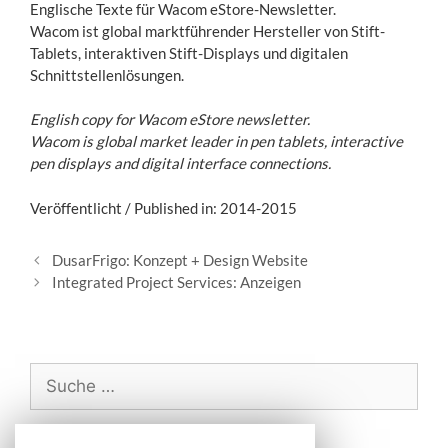
Englische Texte für Wacom eStore-Newsletter.
Wacom ist global marktführender Hersteller von Stift-
Tablets, interaktiven Stift-Displays und digitalen
Schnittstellenlösungen.
English copy for Wacom eStore newsletter.
Wacom is global market leader in pen tablets, interactive
pen displays and digital interface connections.
Veröffentlicht / Published in: 2014-2015
B
DusarFrigo: Konzept + Design Website
e
Integrated Project Services: Anzeigen
i
t
r
a
S
g
u
s
c
-