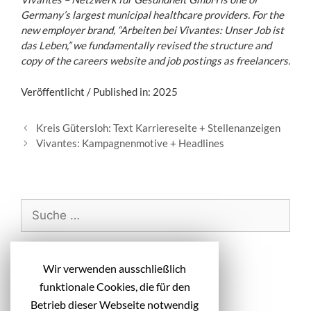
Germany’s largest municipal healthcare providers. For the
new employer brand, “Arbeiten bei Vivantes: Unser Job ist
das Leben,” we fundamentally revised the structure and
copy of the careers website and job postings as freelancers.
Veröffentlicht / Published in: 2025
B
Kreis Gütersloh: Text Karriereseite + Stellenanzeigen
e
Vivantes: Kampagnenmotive + Headlines
i
t
r
a
S
g
u
s
c
-
h
Neueste Beiträge
N
Wir verwenden ausschließlich
e
a
funktionale Cookies, die für den
n
v
Diakonie Michaelshoven: Headlines
Betrieb dieser Webseite notwendig
i