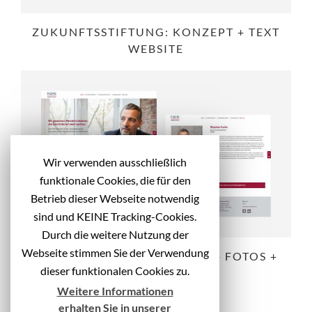
ZUKUNFTSSTIFTUNG: KONZEPT + TEXT
WEBSITE
Wir verwenden ausschließlich
funktionale Cookies, die für den
Betrieb dieser Webseite notwendig
sind und KEINE Tracking-Cookies.
Durch die weitere Nutzung der
Webseite stimmen Sie der Verwendung
FUCHS: KONZEPT + DESIGN + FOTOS +
dieser funktionalen Cookies zu.
TEXT WEBSITE
Weitere Informationen
erhalten Sie in unserer