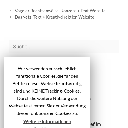
B
Vogeler Rechtsanwälte: Konzept + Text Website
e
DasNetz: Text + Kreativdirektion Website
i
t
r
a
S
g
u
s
c
-
h
Neueste Beiträge
N
Wir verwenden ausschließlich
e
a
funktionale Cookies, die für den
n
v
Diakonie Michaelshoven: Headlines
Betrieb dieser Webseite notwendig
i
a
Kampagnenmotive
sind und KEINE Tracking-Cookies.
g
c
Vivantes: Idee + Text Messematerialien
Durch die weitere Nutzung der
a
h
t
Webseite stimmen Sie der Verwendung
Kreis Gütersloh: Kampagnenheadlines
:
i
dieser funktionalen Cookies zu.
itec systems AG: Text Website
o
Weitere Informationen
n
Kreis Gütersloh: Azubi-Recruiting Imagefilm