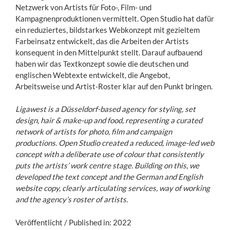
Netzwerk von Artists für Foto-, Film- und
Kampagnenproduktionen vermittelt. Open Studio hat dafür
ein reduziertes, bildstarkes Webkonzept mit gezieltem
Farbeinsatz entwickelt, das die Arbeiten der Artists
konsequent in den Mittelpunkt stellt. Darauf aufbauend
haben wir das Textkonzept sowie die deutschen und
englischen Webtexte entwickelt, die Angebot,
Arbeitsweise und Artist-Roster klar auf den Punkt bringen.
Ligawest is a Düsseldorf-based agency for styling, set
design, hair & make-up and food, representing a curated
network of artists for photo, film and campaign
productions. Open Studio created a reduced, image-led web
concept with a deliberate use of colour that consistently
puts the artists’ work centre stage. Building on this, we
developed the text concept and the German and English
website copy, clearly articulating services, way of working
and the agency’s roster of artists.
Veröffentlicht / Published in: 2022