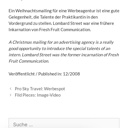
Ein Weihnachtsmailing für eine Werbeagentur ist eine gute
Gelegenheit, die Talente der Praktikantin in den
Vordergrund zu stellen. Lombard Street war eine frühere
Inkarnation von Fresh Fruit Communication.
A Christmas mailing for an advertising agency is a really
good opportunity to introduce the special talents of an
intern. Lombard Street was the former incarnation of Fresh
Fruit Communication.
Veröffentlicht / Published in: 12/2008
B
Pro Sky Travel: Werbespot
e
Fild Pieces: Image-Video
i
t
r
a
S
g