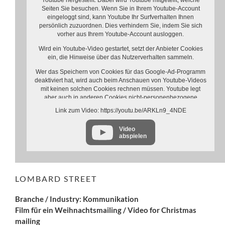
Youtube hergestellt. Dabei wird Youtube mitgeteilt, welche
Seiten Sie besuchen. Wenn Sie in Ihrem Youtube-Account
eingeloggt sind, kann Youtube Ihr Surfverhalten Ihnen
persönlich zuzuordnen. Dies verhindern Sie, indem Sie sich
vorher aus Ihrem Youtube-Account ausloggen.
Wird ein Youtube-Video gestartet, setzt der Anbieter Cookies
ein, die Hinweise über das Nutzerverhalten sammeln.
Wer das Speichern von Cookies für das Google-Ad-Programm
deaktiviert hat, wird auch beim Anschauen von Youtube-Videos
mit keinen solchen Cookies rechnen müssen. Youtube legt
aber auch in anderen Cookies nicht-personenbezogene
Nutzungsinformationen ab. Möchten Sie dies verhindern, so
Link zum Video: https://youtu.be/ARKLn9_4NDE
müssen Sie das Speichern von Cookies im Browser blockieren.
Video
Weitere Informationen zum Datenschutz bei „Youtube“ finden
abspielen
Sie in der Datenschutzerklärung des Anbieters unter:
https://www.google.de/intl/de/policies/privacy/
LOMBARD STREET
Branche / Industry: Kommunikation
Film für ein Weihnachtsmailing / Video for Christmas
mailing