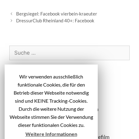
B
Bergsiegel: Facebook vierbein-kraeuter
e
DressurClub Rheinland 40+: Facebook
i
t
r
a
S
g
u
s
c
-
h
Neueste Beiträge
N
Wir verwenden ausschließlich
e
a
funktionale Cookies, die für den
n
v
Diakonie Michaelshoven: Headlines
Betrieb dieser Webseite notwendig
i
a
Kampagnenmotive
sind und KEINE Tracking-Cookies.
g
c
Durch die weitere Nutzung der
Vivantes: Idee + Text Messematerialien
a
h
t
Webseite stimmen Sie der Verwendung
Kreis Gütersloh: Kampagnenheadlines
:
i
dieser funktionalen Cookies zu.
itec systems AG: Text Website
o
Weitere Informationen
n
Kreis Gütersloh: Azubi-Recruiting Imagefilm