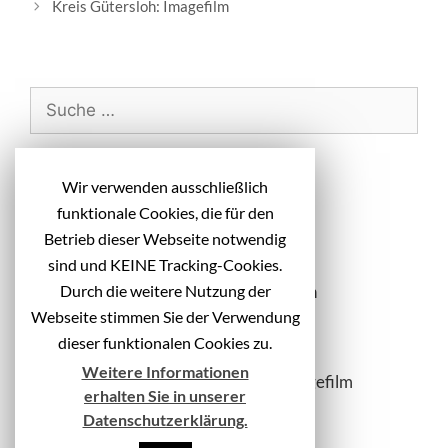
e
Kreis Gütersloh: Imagefilm
i
t
r
a
S
g
u
s
c
-
h
Neueste Beiträge
N
Wir verwenden ausschließlich
e
a
funktionale Cookies, die für den
n
v
Diakonie Michaelshoven: Headlines
Betrieb dieser Webseite notwendig
i
a
Kampagnenmotive
sind und KEINE Tracking-Cookies.
g
c
Durch die weitere Nutzung der
Vivantes: Idee + Text Messematerialien
a
h
t
Webseite stimmen Sie der Verwendung
Kreis Gütersloh: Kampagnenheadlines
:
i
dieser funktionalen Cookies zu.
itec systems AG: Text Website
o
Weitere Informationen
n
Kreis Gütersloh: Azubi-Recruiting Imagefilm
erhalten Sie in unserer
Datenschutzerklärung.