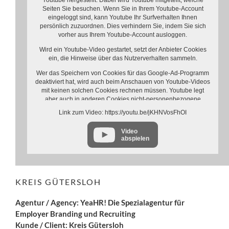
Youtube hergestellt. Dabei wird Youtube mitgeteilt, welche
Seiten Sie besuchen. Wenn Sie in Ihrem Youtube-Account
eingeloggt sind, kann Youtube Ihr Surfverhalten Ihnen
persönlich zuzuordnen. Dies verhindern Sie, indem Sie sich
vorher aus Ihrem Youtube-Account ausloggen.
Wird ein Youtube-Video gestartet, setzt der Anbieter Cookies
ein, die Hinweise über das Nutzerverhalten sammeln.
Wer das Speichern von Cookies für das Google-Ad-Programm
deaktiviert hat, wird auch beim Anschauen von Youtube-Videos
mit keinen solchen Cookies rechnen müssen. Youtube legt
aber auch in anderen Cookies nicht-personenbezogene
Nutzungsinformationen ab. Möchten Sie dies verhindern, so
Link zum Video: https://youtu.be/jKHNVosFhOI
müssen Sie das Speichern von Cookies im Browser blockieren.
Video
Weitere Informationen zum Datenschutz bei „Youtube“ finden
abspielen
Sie in der Datenschutzerklärung des Anbieters unter:
https://www.google.de/intl/de/policies/privacy/
KREIS GÜTERSLOH
Agentur / Agency: YeaHR! Die Spezialagentur für
Employer Branding und Recruiting
Kunde / Client: Kreis Gütersloh