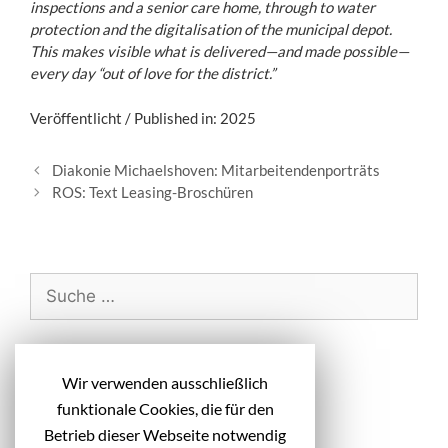
inspections and a senior care home, through to water
protection and the digitalisation of the municipal depot.
This makes visible what is delivered—and made possible—
every day “out of love for the district.”
Veröffentlicht / Published in: 2025
B
Diakonie Michaelshoven: Mitarbeitendenporträts
e
ROS: Text Leasing-Broschüren
i
t
r
a
S
g
u
s
c
-
h
Neueste Beiträge
N
Wir verwenden ausschließlich
e
a
funktionale Cookies, die für den
n
v
Diakonie Michaelshoven: Headlines
i
a
Betrieb dieser Webseite notwendig
Kampagnenmotive