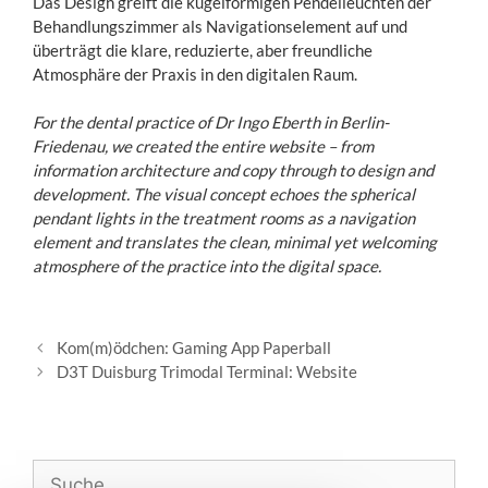
Das Design greift die kugelförmigen Pendelleuchten der
Behandlungszimmer als Navigationselement auf und
überträgt die klare, reduzierte, aber freundliche
Atmosphäre der Praxis in den digitalen Raum.
For the dental practice of Dr Ingo Eberth in Berlin-
Friedenau, we created the entire website – from
information architecture and copy through to design and
development. The visual concept echoes the spherical
pendant lights in the treatment rooms as a navigation
element and translates the clean, minimal yet welcoming
atmosphere of the practice into the digital space.
B
Kom(m)ödchen: Gaming App Paperball
e
D3T Duisburg Trimodal Terminal: Website
i
t
r
a
S