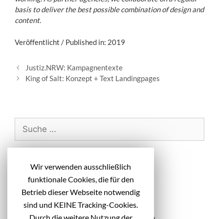
basis to deliver the best possible combination of design and
content.
Veröffentlicht / Published in: 2019
B
Justiz.NRW: Kampagnentexte
e
King of Salt: Konzept + Text Landingpages
i
t
r
a
S
g
u
s
c
-
h
Neueste Beiträge
N
Wir verwenden ausschließlich
e
a
funktionale Cookies, die für den
n
v
Diakonie Michaelshoven: Headlines
Betrieb dieser Webseite notwendig
i
a
Kampagnenmotive
sind und KEINE Tracking-Cookies.
g
c
Vivantes: Idee + Text Messematerialien
Durch die weitere Nutzung der
a