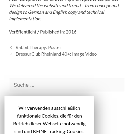
We delivered the website end to end – from concept and
design to German and English copy and technical
implementation.
Veröffentlicht / Published in: 2016
B
Rabbit Therapy: Poster
e
DressurClub Rheinland 40+: Image Video
i
t
r
a
S
g
u
s
c
-
h
Neueste Beiträge
N
Wir verwenden ausschließlich
e
a
funktionale Cookies, die für den
n
v
Diakonie Michaelshoven: Headlines
Betrieb dieser Webseite notwendig
i
a
Kampagnenmotive
sind und KEINE Tracking-Cookies.
g