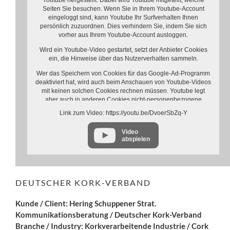
Youtube hergestellt. Dabei wird Youtube mitgeteilt, welche
Seiten Sie besuchen. Wenn Sie in Ihrem Youtube-Account
eingeloggt sind, kann Youtube Ihr Surfverhalten Ihnen
persönlich zuzuordnen. Dies verhindern Sie, indem Sie sich
vorher aus Ihrem Youtube-Account ausloggen.
Wird ein Youtube-Video gestartet, setzt der Anbieter Cookies
ein, die Hinweise über das Nutzerverhalten sammeln.
Wer das Speichern von Cookies für das Google-Ad-Programm
deaktiviert hat, wird auch beim Anschauen von Youtube-Videos
mit keinen solchen Cookies rechnen müssen. Youtube legt
aber auch in anderen Cookies nicht-personenbezogene
Nutzungsinformationen ab. Möchten Sie dies verhindern, so
Link zum Video: https://youtu.be/DvoerSbZq-Y
müssen Sie das Speichern von Cookies im Browser blockieren.
Video
Weitere Informationen zum Datenschutz bei „Youtube“ finden
abspielen
Sie in der Datenschutzerklärung des Anbieters unter:
https://www.google.de/intl/de/policies/privacy/
DEUTSCHER KORK-VERBAND
Kunde / Client: Hering Schuppener Strat.
Kommunikationsberatung / Deutscher Kork-Verband
Branche / Industry: Korkverarbeitende Industrie / Cork