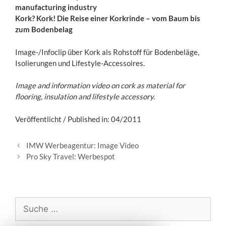
manufacturing industry
Kork? Kork! Die Reise einer Korkrinde – vom Baum bis
zum Bodenbelag
Image-/Infoclip über Kork als Rohstoff für Bodenbeläge,
Isolierungen und Lifestyle-Accessoires.
Image and information video on cork as material for
flooring, insulation and lifestyle accessory.
Veröffentlicht / Published in: 04/2011
B
IMW Werbeagentur: Image Video
e
Pro Sky Travel: Werbespot
i
t
r
a
S
g
u
s